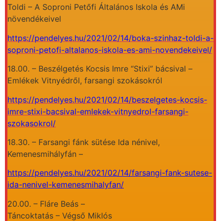
Toldi – A Soproni Petőfi Általános Iskola és AMi
növendékeivel
https://pendelyes.hu/2021/02/14/boka-szinhaz-toldi-a-
soproni-petofi-altalanos-iskola-es-ami-novendekeivel/
18.00. – Beszélgetés Kocsis Imre “Stixi” bácsival –
Emlékek Vitnyédről, farsangi szokásokról
https://pendelyes.hu/2021/02/14/beszelgetes-kocsis-
imre-stixi-bacsival-emlekek-vitnyedrol-farsangi-
szokasokrol/
18.30. – Farsangi fánk sütése Ida nénivel,
Kemenesmihályfán –
https://pendelyes.hu/2021/02/14/farsangi-fank-sutese-
ida-nenivel-kemenesmihalyfan/
20.00. – Fláre Beás –
Táncoktatás – Végső Miklós