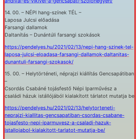
andival-es-vikivel-a-gencsapati-szolohegyen/
14. 00. – NÉPI hang-színek TÉL –
Laposa Julcsi előadása
Farsangi dallamok
Daltanítás – Dunántúli farsangi szokások
https://pendelyes.hu/2021/02/13/nepi-hang-szinek-tel-
laposa-julcsi-eloadasa-farsangi-dallamok-daltanitas-
dunantuli-farsangi-szokasok/
15. 00. – Helytörténeti, néprajzi kiállítás Gencsapátiban
–
Csordás Csabáné tojásfestő Népi Iparművész a
családi házuk istállójából kialakított tárlatot mutatja be
https://pendelyes.hu/2021/02/13/helytorteneti-
neprajzi-kiallitas-gencsapatiban-csordas-csabane-
tojasfesto-nepi-iparmuvesz-a-csaladi-hazuk-
istallojabol-kialakitott-tarlatot-mutatja-be/