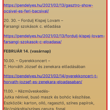
https://pendelyes.hu/2021/02/13/gasztro-show-
ocsivel-es-feri-bacsival/
20. 30. – Fordulj Kispej Lovam –
Farsangi szokások c. előadása
https://pendelyes.hu/2021/02/13/fordulj-kispej-lovam-
farsangi-szokasok-c-eloadasa/
FEBRUÁR 14. (vasárnap)
10.00. – Gyerekkoncert –
T. Horváth József és zenekara előadásában
https://pendelyes.hu/2021/02/14/gyerekkoncert-t-
horvath-jozsef-es-zenekara-eloadasaban/
11.00. – Kézműveskedés-
Jutka nénivel, busó maszk és bohóc készítése.
Eszközök: karton, olló, ragasztó, színes papírok,
filc/zsírkréta/színes ceruza, fonal