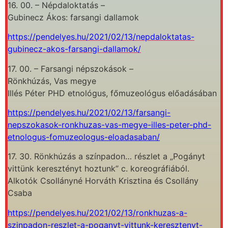
16. 00. – Népdaloktatás –
Gubinecz Ákos: farsangi dallamok
https://pendelyes.hu/2021/02/13/nepdaloktatas-
gubinecz-akos-farsangi-dallamok/
17. 00. – Farsangi népszokások –
Rönkhúzás, Vas megye
Illés Péter PHD etnológus, főmuzeológus előadásában
https://pendelyes.hu/2021/02/13/farsangi-
nepszokasok-ronkhuzas-vas-megye-illes-peter-phd-
etnologus-fomuzeologus-eloadasaban/
17. 30. Rönkhúzás a színpadon… részlet a „Pogányt
vittünk keresztényt hoztunk” c. koreográfiából.
Alkotók Csollányné Horváth Krisztina és Csollány
Csaba
https://pendelyes.hu/2021/02/13/ronkhuzas-a-
szinpadon-reszlet-a-poganyt-vittunk-keresztenyt-