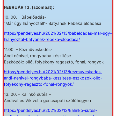
FEBRUÁR 13. (szombat):
10. 00. – Bábelőadás-
“Már úgy hiányoztál!”- Batyanek Rebeka előadása
https://pendelyes.hu/2021/02/13/babeloadas-mar-ugy-
hianyoztal-batyanek-rebeka-eloadasa/
11.00. – Kézműveskedés-
Andi nénivel, rongybaba készítése
Eszközök: olló, folyékony ragasztó, fonal, rongyok
https://pendelyes.hu/2021/02/13/kezmuveskedes-
andi-nenivel-rongybaba-keszitese-eszkozok-ollo-
folyekony-ragaszto-fonal-rongyok/
13. 00. – Kalinkó sütés –
Andival és Vikivel a gencsapáti szőlőhegyen
https://pendelyes.hu/2021/02/13/kalinko-sutes-