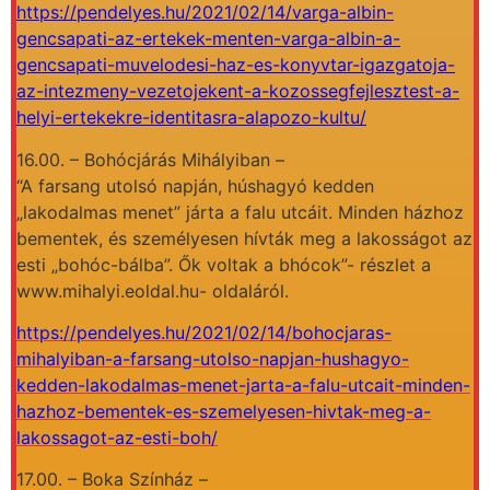
https://pendelyes.hu/2021/02/14/varga-albin-
gencsapati-az-ertekek-menten-varga-albin-a-
gencsapati-muvelodesi-haz-es-konyvtar-igazgatoja-
az-intezmeny-vezetojekent-a-kozossegfejlesztest-a-
helyi-ertekekre-identitasra-alapozo-kultu/
16.00. – Bohócjárás Mihályiban –
“A farsang utolsó napján, húshagyó kedden
„lakodalmas menet” járta a falu utcáit. Minden házhoz
bementek, és személyesen hívták meg a lakosságot az
esti „bohóc-bálba”. Ők voltak a bhócok”- részlet a
www.mihalyi.eoldal.hu- oldaláról.
https://pendelyes.hu/2021/02/14/bohocjaras-
mihalyiban-a-farsang-utolso-napjan-hushagyo-
kedden-lakodalmas-menet-jarta-a-falu-utcait-minden-
hazhoz-bementek-es-szemelyesen-hivtak-meg-a-
lakossagot-az-esti-boh/
17.00. – Boka Színház –