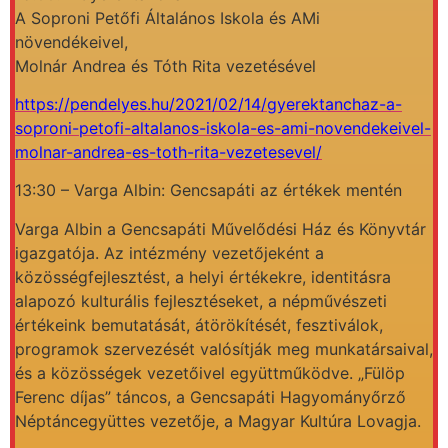
A Soproni Petőfi Általános Iskola és AMi
növendékeivel,
Molnár Andrea és Tóth Rita vezetésével
https://pendelyes.hu/2021/02/14/gyerektanchaz-a-
soproni-petofi-altalanos-iskola-es-ami-novendekeivel-
molnar-andrea-es-toth-rita-vezetesevel/
13:30 – Varga Albin: Gencsapáti az értékek mentén
Varga Albin a Gencsapáti Művelődési Ház és Könyvtár
igazgatója. Az intézmény vezetőjeként a
közösségfejlesztést, a helyi értékekre, identitásra
alapozó kulturális fejlesztéseket, a népművészeti
értékeink bemutatását, átörökítését, fesztiválok,
programok szervezését valósítják meg munkatársaival,
és a közösségek vezetőivel együttműködve. „Fülöp
Ferenc díjas” táncos, a Gencsapáti Hagyományőrző
Néptáncegyüttes vezetője, a Magyar Kultúra Lovagja.