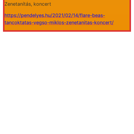
Zenetanítás, koncert
https://pendelyes.hu/2021/02/14/flare-beas-
tancoktatas-vegso-miklos-zenetanitas-koncert/