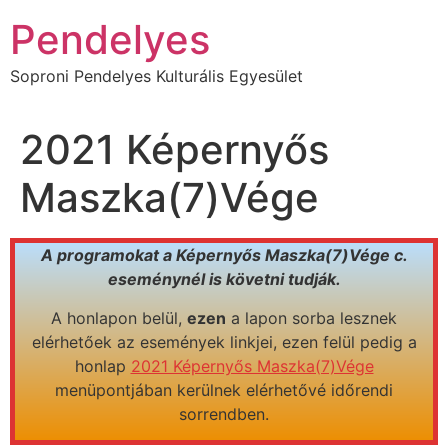
Ugrás
Pendelyes
a
tartalomhoz
Soproni Pendelyes Kulturális Egyesület
2021 Képernyős
Maszka(7)Vége
A programokat a Képernyős Maszka(7)Vége c.
eseménynél is követni tudják.
A honlapon belül,
ezen
a lapon sorba lesznek
elérhetőek az események linkjei, ezen felül pedig a
honlap
2021 Képernyős Maszka(7)Vége
menüpontjában kerülnek elérhetővé időrendi
sorrendben.