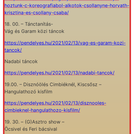
hoztunk-c-koreografiabol-alkotok-csollanyne-horvath-
krisztina-es-csollany-csaba/
18. 00. – Tánctanítás-
Vág és Garam közi táncok
https://pendelyes.hu/2021/02/13/vag-es-garam-kozi-
tancok/
Nadabi táncok
https://pendelyes.hu/2021/02/13/nadabi-tancok/
19.00. – Disznóölés Cimbiéknél, Kiscsősz –
Hangulathozó kisfilm
https://pendelyes.hu/2021/02/13/disznooles-
cimbieknel-hangulathozo-kisfilm/
19. 30. – (G)Asztro show –
Öcsivel és Feri bácsival