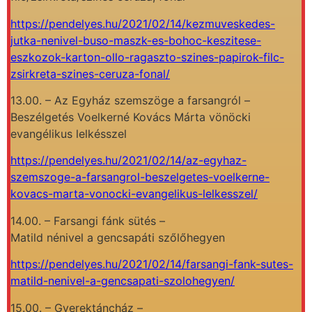
https://pendelyes.hu/2021/02/14/kezmuveskedes-
jutka-nenivel-buso-maszk-es-bohoc-keszitese-
eszkozok-karton-ollo-ragaszto-szines-papirok-filc-
zsirkreta-szines-ceruza-fonal/
13.00. – Az Egyház szemszöge a farsangról –
Beszélgetés Voelkerné Kovács Márta vönöcki
evangélikus lelkésszel
https://pendelyes.hu/2021/02/14/az-egyhaz-
szemszoge-a-farsangrol-beszelgetes-voelkerne-
kovacs-marta-vonocki-evangelikus-lelkesszel/
14.00. – Farsangi fánk sütés –
Matild nénivel a gencsapáti szőlőhegyen
https://pendelyes.hu/2021/02/14/farsangi-fank-sutes-
matild-nenivel-a-gencsapati-szolohegyen/
15.00. – Gyerektáncház –