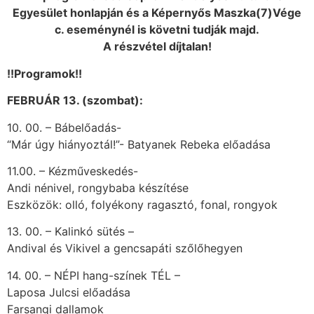
Egyesület honlapján és a Képernyős Maszka(7)Vége
c. eseménynél is követni tudják majd.
A részvétel díjtalan!
!!Programok!!
FEBRUÁR 13. (szombat):
10. 00. – Bábelőadás-
“Már úgy hiányoztál!”- Batyanek Rebeka előadása
11.00. – Kézműveskedés-
Andi nénivel, rongybaba készítése
Eszközök: olló, folyékony ragasztó, fonal, rongyok
13. 00. – Kalinkó sütés –
Andival és Vikivel a gencsapáti szőlőhegyen
14. 00. – NÉPI hang-színek TÉL –
Laposa Julcsi előadása
Farsangi dallamok