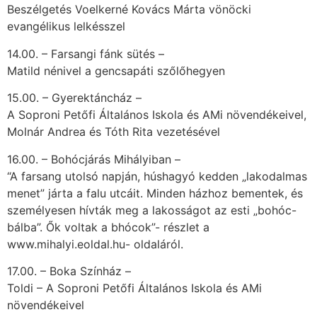
Beszélgetés Voelkerné Kovács Márta vönöcki
evangélikus lelkésszel
14.00. – Farsangi fánk sütés –
Matild nénivel a gencsapáti szőlőhegyen
15.00. – Gyerektáncház –
A Soproni Petőfi Általános Iskola és AMi növendékeivel,
Molnár Andrea és Tóth Rita vezetésével
16.00. – Bohócjárás Mihályiban –
“A farsang utolsó napján, húshagyó kedden „lakodalmas
menet” járta a falu utcáit. Minden házhoz bementek, és
személyesen hívták meg a lakosságot az esti „bohóc-
bálba”. Ők voltak a bhócok”- részlet a
www.mihalyi.eoldal.hu- oldaláról.
17.00. – Boka Színház –
Toldi – A Soproni Petőfi Általános Iskola és AMi
növendékeivel