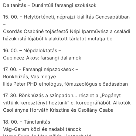
Daltanítás – Dunántúli farsangi szokások
15. 00. – Helytörténeti, néprajzi kiállítás Gencsapátiban
–
Csordás Csabáné tojásfestő Népi Iparművész a családi
házuk istállójából kialakított tárlatot mutatja be
16. 00. – Népdaloktatás –
Gubinecz Ákos: farsangi dallamok
17. 00. – Farsangi népszokások –
Rönkhúzás, Vas megye
Illés Péter PHD etnológus, főmuzeológus előadásában
17. 30. Rönkhúzás a színpadon… részlet a „Pogányt
vittünk keresztényt hoztunk” c. koreográfiából. Alkotók
Csollányné Horváth Krisztina és Csollány Csaba
18. 00. – Tánctanítás-
Vág-Garam közi és nadabi táncok