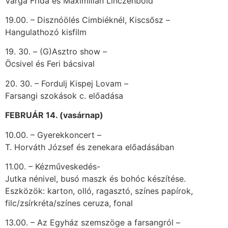
Varga Frida és Maximilián Linczenbold
19.00. – Disznóölés Cimbiéknél, Kiscsősz –
Hangulathozó kisfilm
19. 30. – (G)Asztro show –
Öcsivel és Feri bácsival
20. 30. – Fordulj Kispej Lovam –
Farsangi szokások c. előadása
FEBRUÁR 14. (vasárnap)
10.00. – Gyerekkoncert –
T. Horváth József és zenekara előadásában
11.00. – Kézműveskedés-
Jutka nénivel, busó maszk és bohóc készítése.
Eszközök: karton, olló, ragasztó, színes papírok,
filc/zsírkréta/színes ceruza, fonal
13.00. – Az Egyház szemszöge a farsangról –