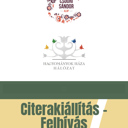
Citerakiállítás -
Felhívás