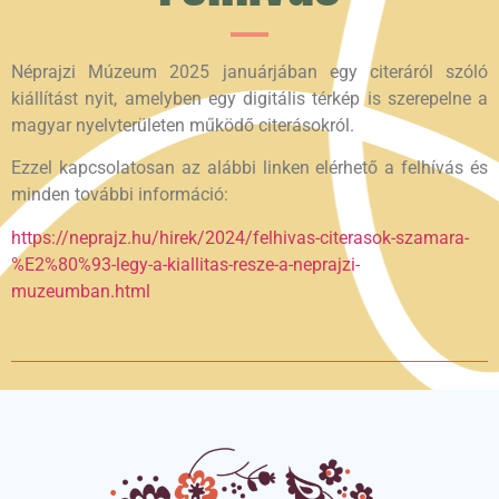
Néprajzi Múzeum 2025 januárjában egy citeráról szóló
kiállítást nyit, amelyben egy digitális térkép is szerepelne a
magyar nyelvterületen működő citerásokról.
Ezzel kapcsolatosan az alábbi linken elérhető a felhívás és
minden további információ:
https://neprajz.hu/hirek/2024/felhivas-citerasok-szamara-
%E2%80%93-legy-a-kiallitas-resze-a-neprajzi-
muzeumban.html