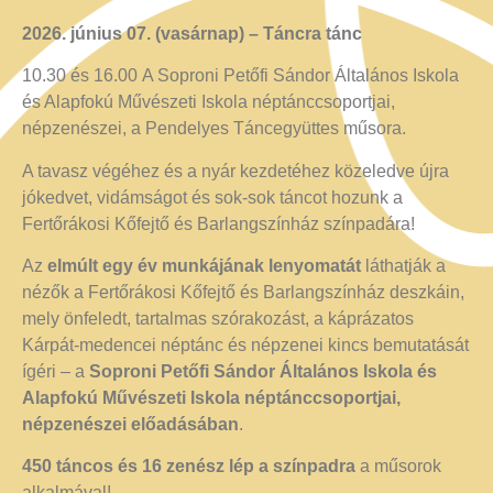
2026. június 07. (vasárnap) –
Táncra tánc
10.30 és 16.00 A Soproni Petőfi Sándor Általános Iskola
és Alapfokú Művészeti Iskola néptánccsoportjai,
népzenészei, a Pendelyes Táncegyüttes műsora.
A tavasz végéhez és a nyár kezdetéhez közeledve újra
jókedvet, vidámságot és sok-sok táncot hozunk a
Fertőrákosi Kőfejtő és Barlangszínház színpadára!
Az
elmúlt egy év munkájának lenyomatát
láthatják a
nézők a Fertőrákosi Kőfejtő és Barlangszínház deszkáin,
mely önfeledt, tartalmas szórakozást, a káprázatos
Kárpát-medencei néptánc és népzenei kincs bemutatását
ígéri – a
Soproni Petőfi Sándor Általános Iskola és
Alapfokú Művészeti Iskola néptánccsoportjai,
népzenészei
előadásában
.
450 táncos és 16 zenész lép a színpadra
a műsorok
alkalmával!