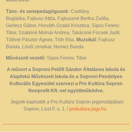
Tánc- és zenepedagógusok:
Csollány
Boglárka,
Fajkusz Attila, Fajkuszné Bertha Zsófia,
Gerlecz Gábor, Horváth-Szabó Krisztina, Sipos Ferenc
Tibor, Szabóné Molnár Andrea, Takácsné Fücsek Judit,
Tóthné Pásztor Ágnes, Tóth Rita.
Muzsikál:
Fajkusz
Banda, Lövői zenekar, Nemez Banda
Művészeti vezető:
Sipos Ferenc Tibor
A műsort a Soproni Petőfi Sándor Általános Iskola és
Alapfokú Művészeti Iskola és a Soproni Pendelyes
Kulturális Egyesület szervezi a Pro Kultúra Sopron
Nonprofit Kft.-vel együttműködve
.
Jegyek kaphatók a Pro Kultúra Sopron jegyirodájában:
Sopron, Liszt F. u. 1. /
prokultura.jegy.hu