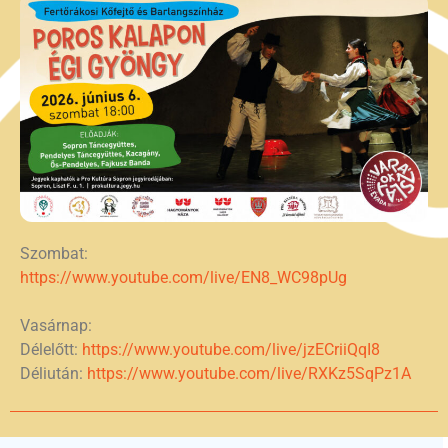
Szombat:
https://www.youtube.com/live/EN8_WC98pUg
Vasárnap:
Délelőtt:
https://www.youtube.com/live/jzECriiQqI8
Déliután:
https://www.youtube.com/live/RXKz5SqPz1A