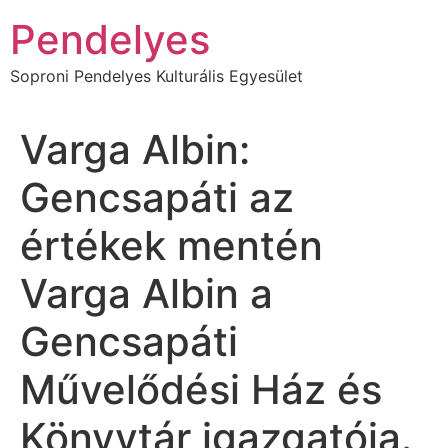
Ugrás
Pendelyes
a
tartalomhoz
Soproni Pendelyes Kulturális Egyesület
Varga Albin:
Gencsapáti az
értékek mentén
Varga Albin a
Gencsapáti
Művelődési Ház és
Könyvtár igazgatója.